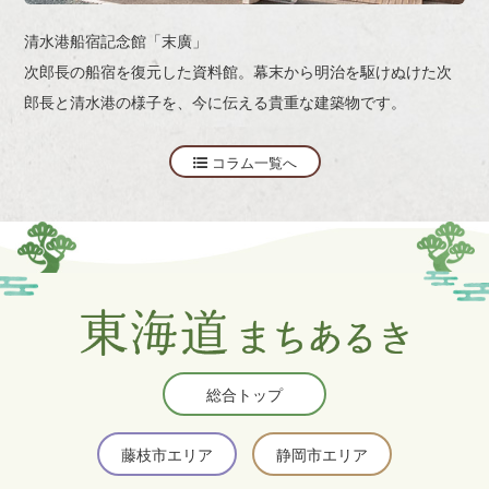
清水港船宿記念館「末廣」
次郎長の船宿を復元した資料館。幕末から明治を駆けぬけた次
郎長と清水港の様子を、今に伝える貴重な建築物です。
コラム一覧へ
総合トップ
藤枝市エリア
静岡市エリア