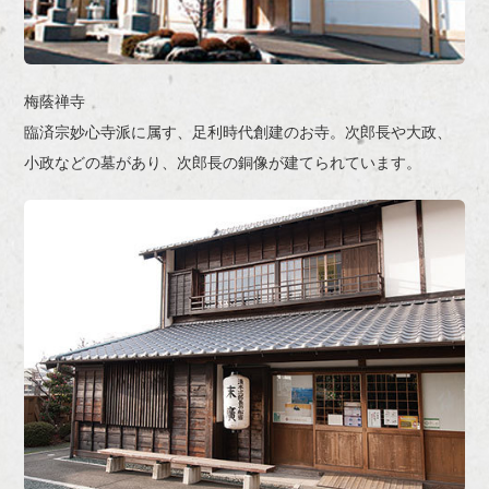
梅蔭禅寺
臨済宗妙心寺派に属す、足利時代創建のお寺。次郎長や大政、
小政などの墓があり、次郎長の銅像が建てられています。