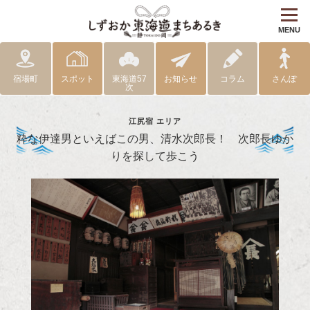
MENU
宿場町
スポット
東海道57
お知らせ
コラム
さんぽ
次
江尻宿 エリア
粋な伊達男といえばこの男、清水次郎長！ 次郎長ゆか
りを探して歩こう