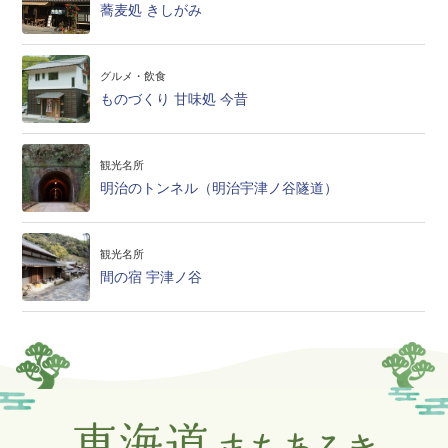
蕎麦処 きしがみ
グルメ・飲食
ものづくり 甘味処 今昔
観光名所
明治のトンネル（明治宇津ノ谷隧道）
観光名所
間の宿 宇津ノ谷