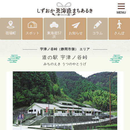
MENU
宿場町
スポット
東海道57
お知らせ
コラム
さんぽ
次
宇津ノ谷峠（静岡市側） エリア
道の駅 宇津ノ谷峠
みちのえき うつのやとうげ