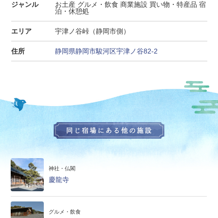
ジャンル
お土産 グルメ・飲食 商業施設 買い物・特産品 宿
泊・休憩処
エリア
宇津ノ谷峠（静岡市側）
住所
静岡県静岡市駿河区宇津ノ谷82-2
神社・仏閣
慶龍寺
グルメ・飲食