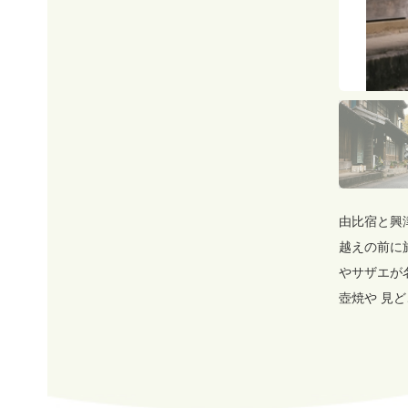
由比宿と興
越えの前に
やサザエが
壺焼や 見