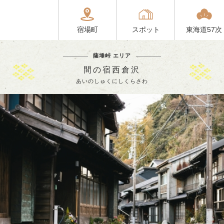
宿場町
スポット
東海道57次
薩埵峠 エリア
間の宿西倉沢
あいのしゅくにしくらさわ