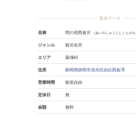
基本データ
名称
間の宿西倉沢
（あいのしゅくにしくらさわ
ジャンル
観光名所
エリア
薩埵峠
住所
静岡県静岡市清水区由比西倉澤
営業時間
散策自由
定休日
無
金額
無料