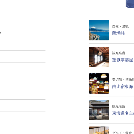
自然・景観
）
薩埵峠
観光名所
望嶽亭藤屋
美術館・博物
由比宿東海
観光名所
東海道名主
グルメ・飲食