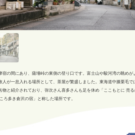
津宿の間にあり、薩埵峠の東側の登り口です。富士山や駿河湾の眺めが
旅人が一息入れる場所として、茶屋が繁盛しました。東海道中膝栗毛で
名物と紹介されており、弥次さん喜多さんも足を休め「ここもとに 売る
どころ多き倉沢の宿」と称した場所です。