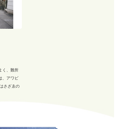
よく、難所
は、アワビ
はさざゑの