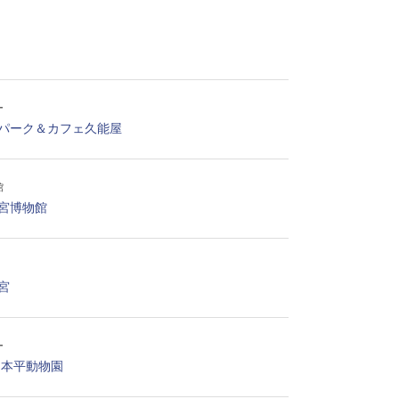
ー
パーク＆カフェ久能屋
館
宮博物館
宮
ー
日本平動物園