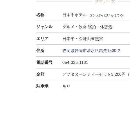
基本データ
名称
日本平ホテル
（にっぽんだいらほてる）
ジャンル
グルメ・飲食 宿泊・休憩処
エリア
日本平・久能山東照宮
住所
静岡県静岡市清水区馬走1500-2
電話番号
054-335-1131
金額
アフタヌーンティーセット3,200円（14
駐車場
あり