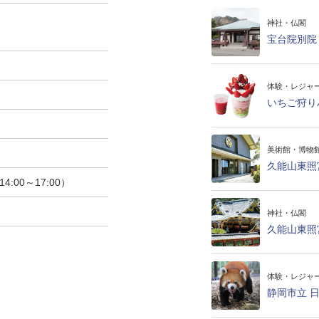
神社・仏閣
宝台院別院
体験・レジャ
いちご狩り
美術館・博物
久能山東照
:00～17:00）
神社・仏閣
久能山東照
体験・レジャ
静岡市立 