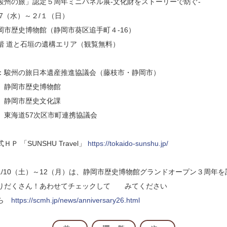
駿州の旅」認定５周年ミニパネル展‐文化財をストーリーで紡ぐ‐
7（水）～２/１（日）
岡市歴史博物館（静岡市葵区追手町４‐16）
と石垣の遺構エリア（観覧無料）
：駿州の旅日本遺産推進協議会（藤枝市・静岡市）
歴史博物館
歴史文化課
57次区市町連携協議会
Ｐ 「SUNSHU Travel」
https://tokaido-sunshu.jp/
1/10（土）～12（月）は、静岡市歴史博物館グランドオープン３周年
りだくさん！あわせてチェックして みてください
ちら
https://scmh.jp/news/anniversary26.html