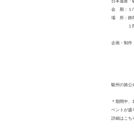
日本遺産「
会 期：１/
場 所：静
１階 道
企画・制作
静岡市
静岡市
東海道
駿州の旅公式Ｈ
＊期間中、
ベントが盛
詳細はこ