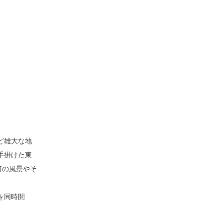
ど雄大な地
手掛けた東
河の風景やそ
を同時開