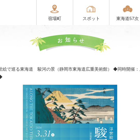
宿場町
スポット
東海道57次
世絵で巡る東海道 駿河の景（静岡市東海道広重美術館） ◆同時開催：
◆