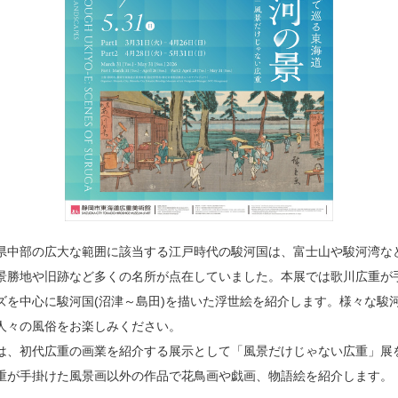
県中部の広大な範囲に該当する江戸時代の駿河国は、富士山や駿河湾な
景勝地や旧跡など多くの名所が点在していました。本展では歌川広重が
ズを中心に駿河国(沼津～島田)を描いた浮世絵を紹介します。様々な駿
人々の風俗をお楽しみください。
は、初代広重の画業を紹介する展示として「風景だけじゃない広重」展
重が手掛けた風景画以外の作品で花鳥画や戯画、物語絵を紹介します。