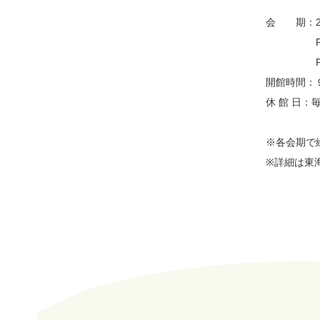
会 期：20
Part1
Part2
開館時間：
休 館 日：
※各会期で
※詳細は東