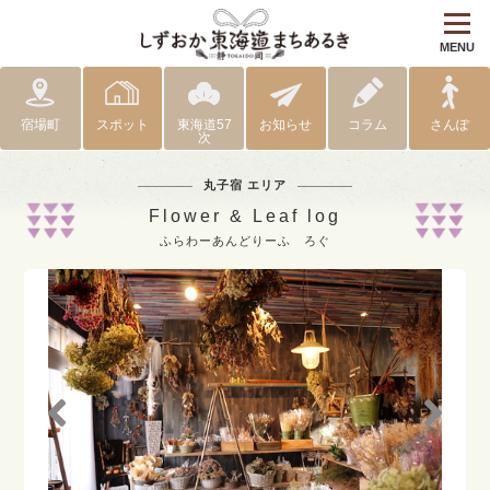
MENU
宿場町
スポット
東海道57
お知らせ
コラム
さんぽ
次
丸子宿 エリア
Flower & Leaf log
ふらわーあんどりーふ ろぐ