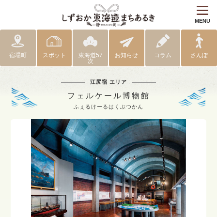
MENU
宿場町
スポット
東海道57
お知らせ
コラム
さんぽ
次
江尻宿 エリア
フェルケール博物館
ふぇるけーるはくぶつかん