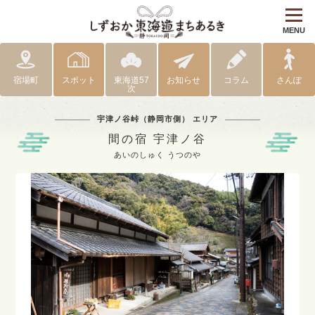
MENU
宿場町
スポット
東海道57
お知らせ
コラム
さんぽ
次
宇津ノ谷峠（静岡市側） エリア
間の宿 宇津ノ谷
あいのしゅく うつのや