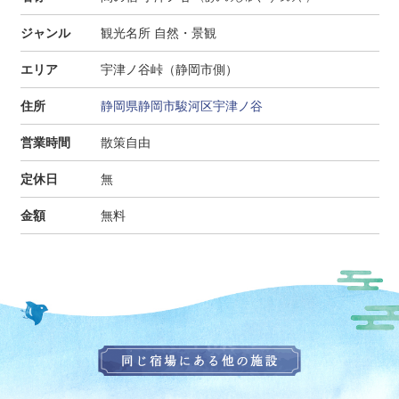
ジャンル
観光名所 自然・景観
エリア
宇津ノ谷峠（静岡市側）
住所
静岡県静岡市駿河区宇津ノ谷
営業時間
散策自由
定休日
無
金額
無料