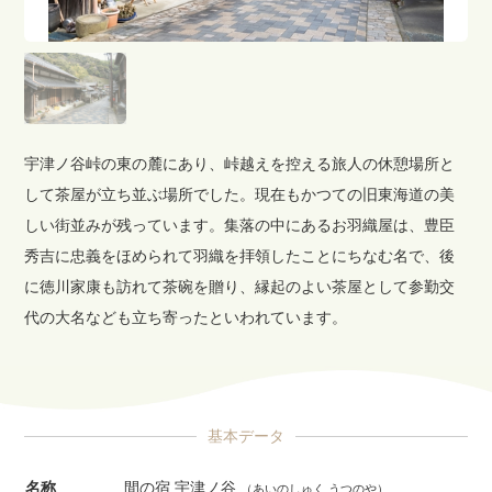
宇津ノ谷峠の東の麓にあり、峠越えを控える旅人の休憩場所と
して茶屋が立ち並ぶ場所でした。現在もかつての旧東海道の美
しい街並みが残っています。集落の中にあるお羽織屋は、豊臣
秀吉に忠義をほめられて羽織を拝領したことにちなむ名で、後
に徳川家康も訪れて茶碗を贈り、縁起のよい茶屋として参勤交
代の大名なども立ち寄ったといわれています。
基本データ
名称
間の宿 宇津ノ谷
（あいのしゅく うつのや）