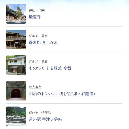
神社・仏閣
慶龍寺
グルメ・飲食
蕎麦処 きしがみ
グルメ・飲食
ものづくり 甘味処 今昔
観光名所
明治のトンネル（明治宇津ノ谷隧道）
買い物・特産品
道の駅 宇津ノ谷峠