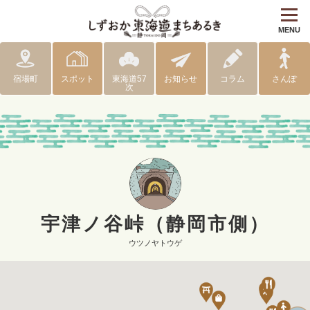
MENU
宿場町
スポット
東海道57
お知らせ
コラム
さんぽ
次
宇津ノ谷峠（静岡市側）
ウツノヤトウゲ