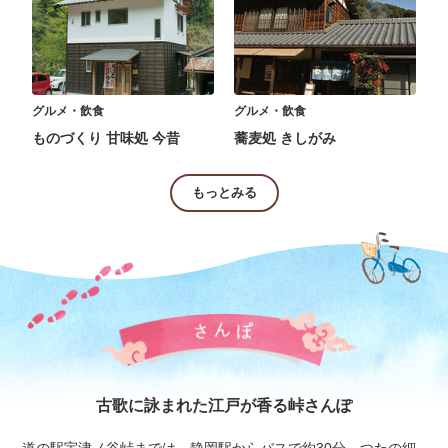
グルメ・飲食
グルメ・飲食
ものづくり 甘味処 今昔
蕎麦処 きしがみ
もっとみる
古歌に詠まれた江戸が香る峠さんぽ
道の駅宇津ノ谷峠までは、静岡駅からバスで約30分。つたの細