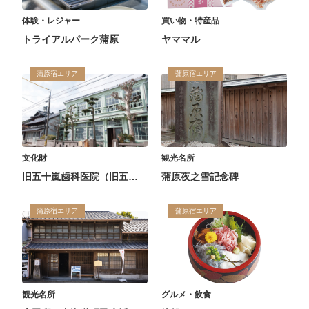
体験・レジャー
買い物・特産品
トライアルパーク蒲原
ヤママル
蒲原宿エリア
蒲原宿エリア
文化財
観光名所
旧五十嵐歯科医院（旧五十嵐邸）
蒲原夜之雪記念碑
蒲原宿エリア
蒲原宿エリア
観光名所
グルメ・飲食