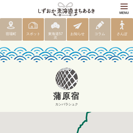
MENU
宿場町
スポット
東海道57
お知らせ
コラム
さんぽ
次
蒲原宿
カンバラシュク